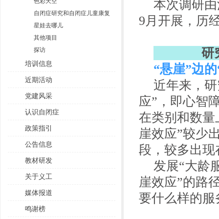
色彩天空
本次调研由
自闭症研究和自闭症儿童康复
9月开展，历
星娃去哪儿
其他项目
研究
探访
培训信息
“悬崖”边
近期活动
近年来，研
党建风采
应”，即心智
认识自闭症
在类别和数量
政策指引
崖效应”较少出
公告信息
段，较多出现
教材研发
发展“大龄
关于义工
崖效应”的路
媒体报道
要什么样的服
鸣谢榜