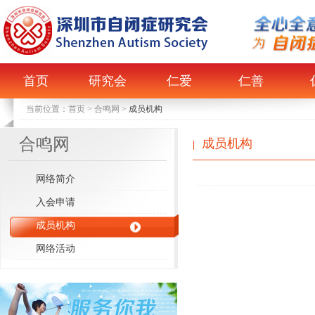
首页
研究会
仁爱
仁善
当前位置：
首页
>
合鸣网
>
成员机构
合鸣网
成员机构
|
网络简介
入会申请
成员机构
网络活动