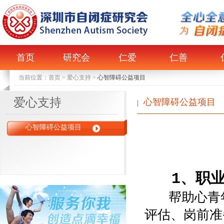
首页
研究会
仁爱
仁善
当前位置：
首页
>
爱心支持
>
心智障碍公益项目
爱心支持
心智障碍公益项目
|
心智障碍公益项目
1、职业的
帮助心青年
评估、岗前准